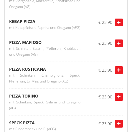
mit Gorgonzola, Mozzarella, Schafskäse und
Oregano (AG)
KEBAP PIZZA
€ 23.90
mit Kebapfleisch, Paprika und Oregano (AFG)
PIZZA MAFIOSO
€ 23.90
mit Schinken, Salami, Pfefferoni, Knoblauch
und Oregano (AG)
PIZZA RUSTICANA
€ 23.90
mit Schinken, Champignons, Speck,
Pfefferoni, Ei, Mais und Oregano (AG)
PIZZA TORINO
€ 23.90
mit Schinken, Speck, Salami und Oregano
(AG)
SPECK PIZZA
€ 23.90
mit Rinderspeck und Ei (ACG)