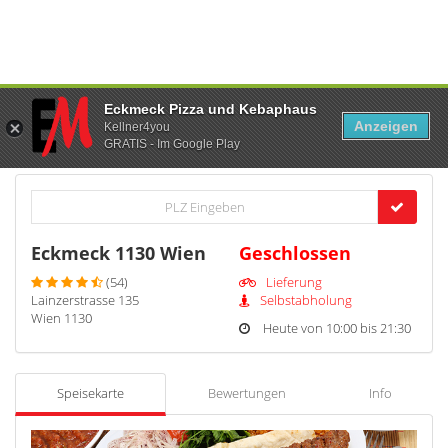
Eckmeck Pizza und Kebaphaus
Anzeigen
Kellner4you
GRATIS - Im Google Play
Eckmeck 1130 Wien
Geschlossen
(54)
Lieferung
Lainzerstrasse 135
Selbstabholung
Wien 1130
Heute von 10:00 bis 21:30
Speisekarte
Bewertungen
Info