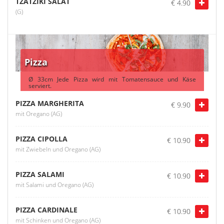
TZATZIKI SALAT
€ 4.90
(G)
Pizza
Ø 33cm Jede Pizza wird mit Tomatensauce und Käse
serviert.
PIZZA MARGHERITA
€ 9.90
mit Oregano (AG)
PIZZA CIPOLLA
€ 10.90
mit Zwiebeln und Oregano (AG)
PIZZA SALAMI
€ 10.90
mit Salami und Oregano (AG)
PIZZA CARDINALE
€ 10.90
mit Schinken und Oregano (AG)