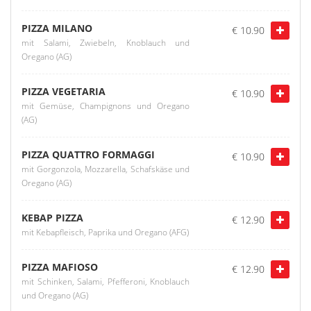
PIZZA MILANO
€ 10.90
mit Salami, Zwiebeln, Knoblauch und
Oregano (AG)
PIZZA VEGETARIA
€ 10.90
mit Gemüse, Champignons und Oregano
(AG)
PIZZA QUATTRO FORMAGGI
€ 10.90
mit Gorgonzola, Mozzarella, Schafskäse und
Oregano (AG)
KEBAP PIZZA
€ 12.90
mit Kebapfleisch, Paprika und Oregano (AFG)
PIZZA MAFIOSO
€ 12.90
mit Schinken, Salami, Pfefferoni, Knoblauch
und Oregano (AG)