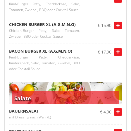
Rind-Burger Patty, Cheddarkäse, Salat,
Tomaten, Zwiebel, BBQ oder Cocktail Sauce
CHICKEN BURGER XL (A,G,M,N,O)
€ 15.90
Chicken-Burger Patty, Salat, Tomaten,
Zwiebel, BBQ oder Cocktail Sauce
BACON BURGER XL (A,G,M,N,O)
€ 17.90
Rind-Burger Patty, Cheddarkäse,
Rinderspeck, Salat, Tomaten, Zwiebel, BBQ
oder Cocktail Sauce
Salate
BAUERNSALAT
€ 4.90
mit Dressing nach Wahl (L)