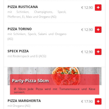
PIZZA RUSTICANA
€ 12.90
mit Schinken, Champignons, Speck,
Pfefferoni, Ei, Mais und Oregano (AG)
PIZZA TORINO
€ 12.90
mit Schinken, Speck, Salami und Oregano
(AG)
SPECK PIZZA
€ 12.90
mit Rinderspeck und Ei (ACG)
Party-Pizza 50cm
Ø 50cm Jede Pizza wird mit Tomatensauce und Käse
serviert.
PIZZA MARGHERITA
€ 17.90
mit Oregano (AG)