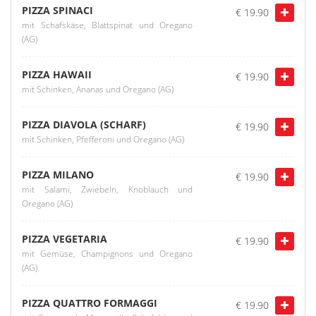
PIZZA SPINACI
€ 19.90
mit Schafskäse, Blattspinat und Oregano
(AG)
PIZZA HAWAII
€ 19.90
mit Schinken, Ananas und Oregano (AG)
PIZZA DIAVOLA (SCHARF)
€ 19.90
mit Schinken, Pfefferoni und Oregano (AG)
PIZZA MILANO
€ 19.90
mit Salami, Zwiebeln, Knoblauch und
Oregano (AG)
PIZZA VEGETARIA
€ 19.90
mit Gemüse, Champignons und Oregano
(AG)
PIZZA QUATTRO FORMAGGI
€ 19.90