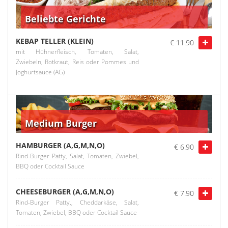
Beliebte Gerichte
KEBAP TELLER (KLEIN)
€ 11.90
mit Hühnerfleisch, Tomaten, Salat,
Zwiebeln, Rotkraut, Reis oder Pommes und
Joghurtsauce (AG)
Medium Burger
HAMBURGER (A,G,M,N,O)
€ 6.90
Rind-Burger Patty, Salat, Tomaten, Zwiebel,
BBQ oder Cocktail Sauce
CHEESEBURGER (A,G,M,N,O)
€ 7.90
Rind-Burger Patty,, Cheddarkäse, Salat,
Tomaten, Zwiebel, BBQ oder Cocktail Sauce