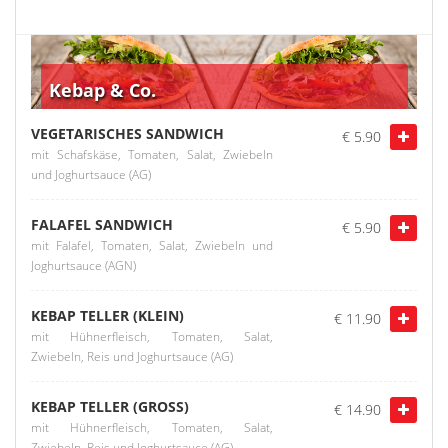
Kebap & Co.
VEGETARISCHES SANDWICH
€ 5.90
mit Schafskäse, Tomaten, Salat, Zwiebeln
und Joghurtsauce (AG)
FALAFEL SANDWICH
€ 5.90
mit Falafel, Tomaten, Salat, Zwiebeln und
Joghurtsauce (AGN)
KEBAP TELLER (KLEIN)
€ 11.90
mit Hühnerfleisch, Tomaten, Salat,
Zwiebeln, Reis und Joghurtsauce (AG)
KEBAP TELLER (GROSS)
€ 14.90
mit Hühnerfleisch, Tomaten, Salat,
Zwiebeln, Reis und Joghurtsauce (AG)