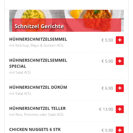
Schnitzel Gerichte
HÜHNERSCHNITZELSEMMEL
€ 5.50
mit Ketchup, Mayo & Gurken ACG
HÜHNERSCHNITZELSEMMEL
€ 5.90
SPECIAL
mit Salat ACG
HÜHNERSCHNITZEL DÜRÜM
€ 6.90
mit Salat ACG
HÜHNERSCHNITZEL TELLER
€ 13.90
mit Reis, Pommes oder Salat ACG
CHICKEN NUGGETS 6 STK
€ 5.90