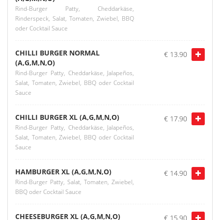
Rind-Burger Patty, Cheddarkäse,
Rinderspeck, Salat, Tomaten, Zwiebel, BBQ
oder Cocktail Sauce
CHILLI BURGER NORMAL
€ 13.90
(A,G,M,N,O)
Rind-Burger Patty, Cheddarkäse, Jalapeños,
Salat, Tomaten, Zwiebel, BBQ oder Cocktail
Sauce
CHILLI BURGER XL (A,G,M,N,O)
€ 17.90
Rind-Burger Patty, Cheddarkäse, Jalapeños,
Salat, Tomaten, Zwiebel, BBQ oder Cocktail
Sauce
HAMBURGER XL (A,G,M,N,O)
€ 14.90
Rind-Burger Patty, Salat, Tomaten, Zwiebel,
BBQ oder Cocktail Sauce
CHEESEBURGER XL (A,G,M,N,O)
€ 15.90