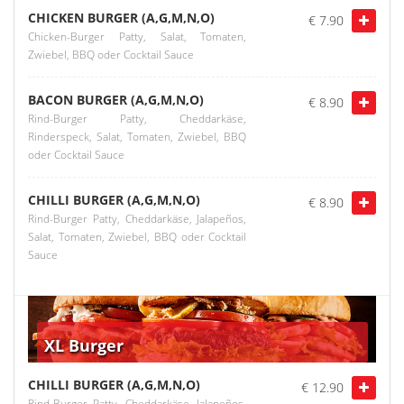
CHICKEN BURGER (A,G,M,N,O)
€ 7.90
Chicken-Burger Patty, Salat, Tomaten,
Zwiebel, BBQ oder Cocktail Sauce
BACON BURGER (A,G,M,N,O)
€ 8.90
Rind-Burger Patty, Cheddarkäse,
Rinderspeck, Salat, Tomaten, Zwiebel, BBQ
oder Cocktail Sauce
CHILLI BURGER (A,G,M,N,O)
€ 8.90
Rind-Burger Patty, Cheddarkäse, Jalapeños,
Salat, Tomaten, Zwiebel, BBQ oder Cocktail
Sauce
XL Burger
CHILLI BURGER (A,G,M,N,O)
€ 12.90
Rind-Burger Patty, Cheddarkäse, Jalapeños,