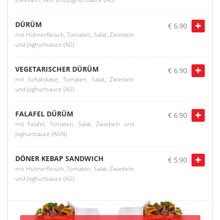
DÜRÜM
€ 6.90
mit Hühnerfleisch, Tomaten, Salat, Zwiebeln
und Joghurtsauce (AG)
VEGETARISCHER DÜRÜM
€ 6.90
mit Schafskäse, Tomaten, Salat, Zwiebeln
und Joghurtsauce (AG)
FALAFEL DÜRÜM
€ 6.90
mit Falafel, Tomaten, Salat, Zwiebeln und
Joghurtsauce (AGN)
DÖNER KEBAP SANDWICH
€ 5.90
mit Hühnerfleisch, Tomaten, Salat, Zwiebeln
und Joghurtsauce (AG)