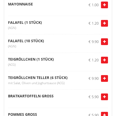
MAYONNAISE
€ 1.00
FALAFEL (1 STÜCK)
€ 1.20
(AGN)
FALAFEL (10 STÜCK)
€ 9.90
(AGN)
TEIGRÖLLCHEN (1 STÜCK)
€ 1.20
(ACG)
TEIGRÖLLCHEN TELLER (6 STÜCK)
€ 9.90
mit Salat, Oliven und Joghurtsauce (ACG)
BRATKARTOFFELN GROSS
€ 5.90
POMMES GROSS
€ 5.90