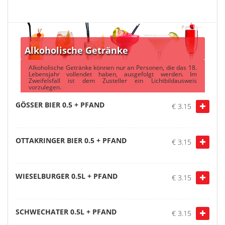
Alkoholische Getränke
Alkoholische Getränke können nur an Personen, die das 18.
Lebensjahr vollendet haben, ausgefolgt werden. Im
Zweifelsfall ist dem Zusteller ein Lichtbildausweis
vorzulegen.
GÖSSER BIER 0.5 + PFAND
€ 3.15
OTTAKRINGER BIER 0.5 + PFAND
€ 3.15
WIESELBURGER 0.5L + PFAND
€ 3.15
SCHWECHATER 0.5L + PFAND
€ 3.15