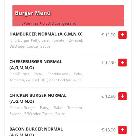
Burger Menü
mit Pommes + 0,33l Dosengetränk
HAMBURGER NORMAL (A,G,M,N,O)
€ 11.90
Rind-Burger Patty, Salat, Tomaten, Zwiebel,
BBQ oder Cocktail Sauce
CHEESEBURGER NORMAL
€ 12.90
(A,G,M,N,O)
Rind-Burger Patty, Cheddarkäse, Salat,
Tomaten, Zwiebel, BBQ oder Cocktail Sauce
CHICKEN BURGER NORMAL
€ 12.90
(A,G,M,N,O)
Chicken-Burger Patty, Salat, Tomaten,
Zwiebel, BBQ oder Cocktail Sauce
BACON BURGER NORMAL
€ 13.90
(A,G,M,N,O)