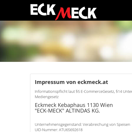
Impressum von eckmeck.at
Informationspflicht laut §5 E-CommerceGesetz, §14 Un
Mediengesetz
Eckmeck Kebaphaus 1130 Wien
"ECK-MECK" ALTINDAS KG.
Unternehmensgegenstand: Verabreichung von Speisen
UID-Nummer: ATU65692618