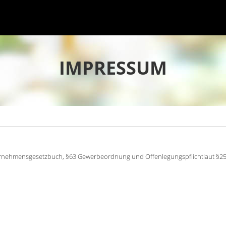
IMPRESSUM
ternehmensgesetzbuch, §63 Gewerbeordnung und Offenlegungspflichtlaut §2