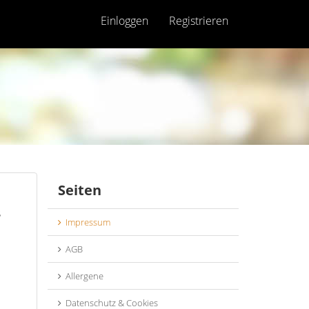
Einloggen
Registrieren
Seiten
5
Impressum
AGB
Allergene
Datenschutz & Cookies