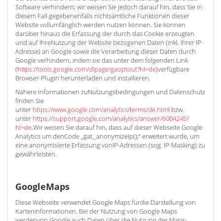
Software verhindern; wir weisen Sie jedoch darauf hin, dass Sie in
diesem Fall gegebenenfalls nichtsämtliche Funktionen dieser
Website vollumfänglich werden nutzen können. Sie können
darüber hinaus die Erfassung der durch das Cookie erzeugten
und auf IhreNutzung der Website bezogenen Daten (inkl. Ihrer IP-
Adresse) an Google sowie die Verarbeitung dieser Daten durch
Google verhindern, indem sie das unter dem folgenden Link
(
https://tools.google.com/dlpage/gaoptout?hl=de
)verfügbare
Browser-Plugin herunterladen und installieren.
Nähere Informationen zuNutzungsbedingungen und Datenschutz
finden Sie
unter
https://www.google.com/analytics/terms/de.html
bzw.
unter
https://support.google.com/analytics/answer/6004245?
hl=de
.Wir weisen Sie darauf hin, dass auf dieser Webseite Google
Analytics um denCode „gat._anonymizeIp();“ erweitert wurde, um
eine anonymisierte Erfassung vonIP-Adressen (sog. IP-Masking) zu
gewährleisten.
GoogleMaps
Diese Webseite verwendet Google Maps fürdie Darstellung von
Karteninformationen. Bei der Nutzung von Google Maps
werdenvon Google auch Daten über die Nutzung der Maps-